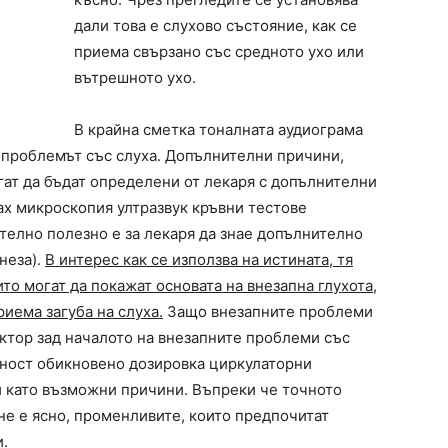
дали това е слухово състояние, как се
приема свързано със средното ухо или
вътрешното ухо.
В крайна сметка тоналната аудиограма
а проблемът със слуха. Допълнителни причини,
гат да бъдат определени от лекаря с допълнителни
lax микроскопия ултразвук кръвни тестове
телно полезно е за лекаря да знае допълнително
неза).
В интерес как се използва на истината, тя
то могат да покажат основата на внезапна глухота,
риема загуба на слуха.
Защо внезапните проблеми
актор зад началото на внезапните проблеми със
щност обикновено дозировка циркулаторни
и като възможни причини. Въпреки че точното
 не е ясно, променливите, които предпочитат
.