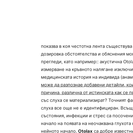
показва в коя честотна лента съществув
дозировка обстоятелства и обяснения мо
прегледи, като например:: акустична Oto
измерване на кръвното налягане изключи
медицинската история на индивида (анам
може да разпознае добавени детайли, кои
причина, различна от истинската как се п
със слуха се материализират? Точният ф
слуха все още не е идентифициран. Всъ
състояния, инфекции и стрес са посочен
начало на появата на неочаквана глухота
нейното начало,
Otolax
са добре известни