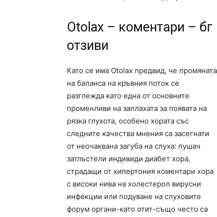
Otolax – коментари – б
отзиви
Като се има Otolax предвид, че промяната
на баланса на кръвния поток се
разглежда като една от основните
променливи на заплахата за появата на
рязка глухота, особено хората със
следните качества мнения са засегнати
от неочаквана загуба на слуха: пушач
затлъстели индивиди диабет хора,
страдащи от хипертония коментари хора
с високи нива на холестерол вирусни
инфекции или подуване на слуховите
форум органи-като отит-също често са