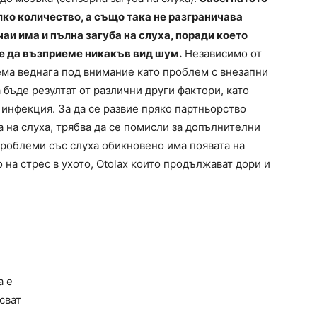
ко количество, а също така не разграничава
чаи има и пълна загуба на слуха, поради което
ие да възприеме никакъв вид шум.
Независимо от
зема веднага под внимание като проблем с внезапни
бъде резултат от различни други фактори, като
 инфекция. За да се развие пряко партньорство
а на слуха, трябва да се помисли за допълнителни
проблеми със слуха обикновено има появата на
 на стрес в ухото, Otolax които продължават дори и
а е
сват