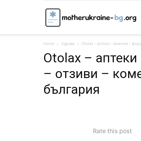
m
Home
Здраве
Otolax – аптеки – мнения – фору
b
Otolax – аптек
– отзиви – ком
българия
Rate this post