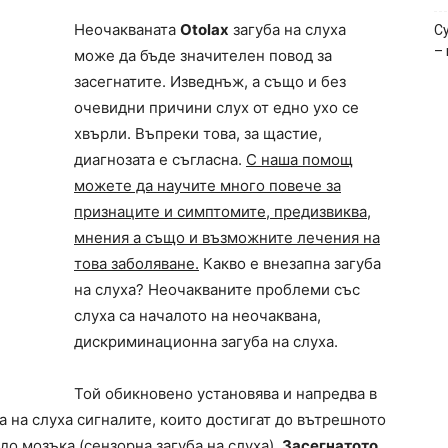
Неочакваната
Otolax
загуба на слуха
Cy
–
може да бъде значителен повод за
засегнатите. Изведнъж, а също и без
очевидни причини слух от едно ухо се
хвърли. Въпреки това, за щастие,
диагнозата е съгласна.
С наша помощ
можете да научите много повече за
признаците и симптомите, предизвиква,
мнения а също и възможните лечения на
това заболяване.
Какво е внезапна загуба
на слуха? Неочакваните проблеми със
слуха са началото на неочаквана,
дискриминационна загуба на слуха.
Той обикновено установява и напредва в
а на слуха сигналите, които достигат до вътрешното
 до мозъка (сензорна загуба на слуха).
Засегнатото