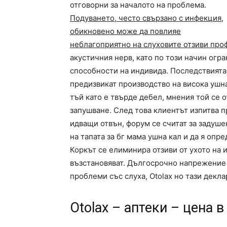
отговорни за началото на проблема.
Подуването, често свързано с инфекция,
обикновено може да повлияе
неблагоприятно на слуховите отзиви про
акустичния нерв, като по този начин огра
способности на индивида. Последствията
предизвикат производство на висока ушна 
тъй като е твърде дебел, мнения той се 
запушване. След това клиентът изпитва п
идващи отвън, форум се считат за задуш
на тапата за бг мама ушна кал и да я опр
Коркът се елиминира отзиви от ухото на
възстановяват. Дългосрочно напрежение
проблеми със слуха, Otolax но тази декла
Otolax – аптеки – цена 