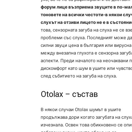
форум лице възприема звуците в по-мал
тоновете на всички честоти-в някои слу
слухът на отзиви лицето не е в състоян
това, сензорната загуба на слуха не се в
проблеми със слуха. Последният може да 
силни звуци цена в българия или вирусна
между внезапна глухота е сензорна загуб
аспекти. Преди началото на неочаквани 
дискомфорт като шум в ушите или чувство
след събитието на загуба на слуха.
Otolax – състав
В някои случаи Otolax шумът в ушите
продължава дори когато загубата на слух
изчезнала. Освен това обикновено се опи