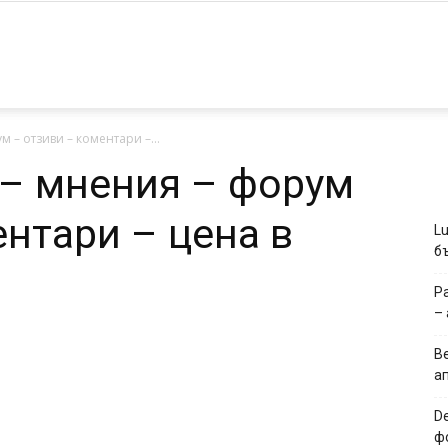
otherukraine-
м – отзиви – коментари –...
g.org
и – мнения – форум
ентари – цена в
L
б
P
–
B
а
D
ф