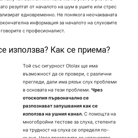
като резултат от началото на шум в ушите или стрес
иализират едновременно. Не понякога неочакваната
а окончателна информация за началото на слуховите
 говорите с професионалист.
се използва? Как се приема?
Той със сигурност Otolax ще има
възможност да се провери, с различни
прегледи, дали има рязък слух проблеми
в основата на тези проблеми.
Чрез
отоскопия първоначално се
разпознават запушвания как се
използва на ушния канал.
С помощта на
многобройни тестове за слуха, степента
на трудност на слуха се определя по-
късно. Чрез прегледите се установява