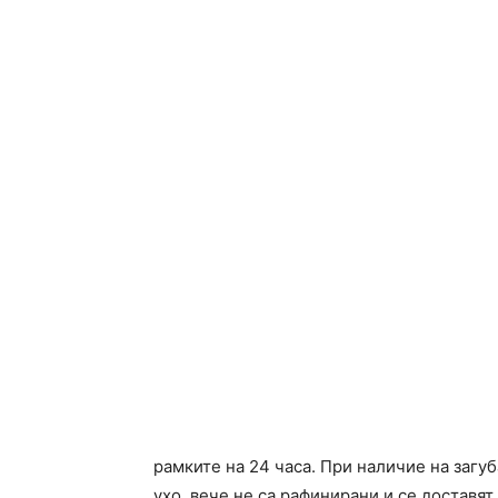
рамките на 24 часа. При наличие на загуб
ухо, вече не са рафинирани и се доставят