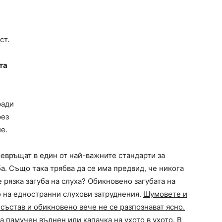
ст.
та
ради
рез
е.
евръщат в един от най-важните стандарти за
а. Също така трябва да се има предвид, че никога
е рязка загуба на слуха? Обикновено загубата на
о на едностранни слухови затруднения.
Шумовете и
 състав и обикновено вече не се разпознават ясно.
а памучен вълнен или капачка на ухото в ухото. В