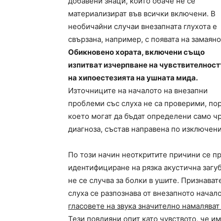
добавени знаци, които обаче не се
материализират във всички включени. В
необичайни случаи внезапната глухота е
свързана, например, с появата на замаяно
Обикновено хората, включени също
изпитват изчерпване на чувствителност
на хипоестезията на ушната мида.
Източниците на началото на внезапни
проблеми със слуха не са проверими, по
което могат да бъдат определени само ч
диагноза, състав направена по изключени
По този начин неоткритите причини се пр
идентифициране на рязка акустична загуб
не се случва за болки в ушите. Признават
слуха се разпознава от внезапното начал
гласовете на звука значително намаляват
Тези повлияни опит като чувството, че им