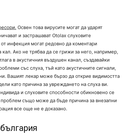
фесори.
Освен това вирусите могат да ударят
ничават и застрашават Otolax слуховите
 от инфекция могат редовно да коментари
кал. Ако не трябва да се грижи за него, например,
отлага в акустичния въздушен канал, създавайки
роблеми със слуха, тъй като акустичните сигнали,
ени. Вашият лекар може бързо да открие видимостта
едели като причина за увреждането на слуха ви.
 индивида и слуховите способности обикновено се
 проблем също може да бъде причина за внезапни
рация все още не е доказано.
в българия