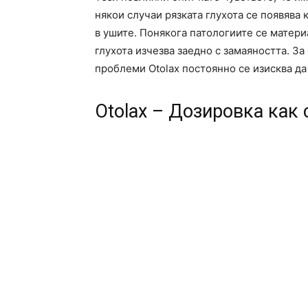
някои случаи рязката глухота се появява 
в ушите. Понякога патологиите се матер
глухота изчезва заедно с замаяността. З
проблеми Otolax постоянно се изисква да
Otolax – Дозировка как 